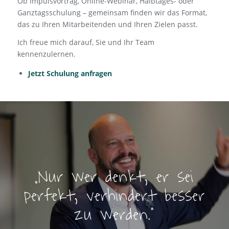
Ob Impulsvortrag, Online-Webinar, Halbtages- oder
Ganztagsschulung – gemeinsam finden wir das Format,
das zu Ihren Mitarbeitenden und Ihren Zielen passt.
Ich freue mich darauf, Sie und Ihr Team
kennenzulernen.
Jetzt Schulung anfragen
„
Nur wer denkt, er sei
perfekt, verhindert besser
zu werden.
“