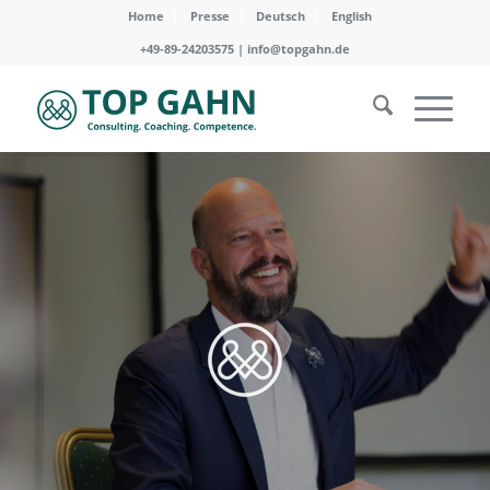
Home
Presse
Deutsch
English
+49-89-24203575 |
info@topgahn.de