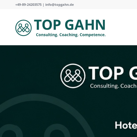
+49-89-24203575 |
info@topgahn.de