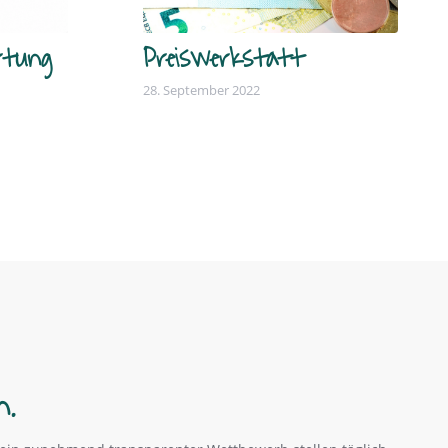
rtung
Preiswerkstatt
28. September 2022
n.