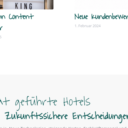
hn Content
Neue Kundenbewe
r
1. Februar 2024
5
at geführte Hotels
. Zukunftssichere Entscheidunge