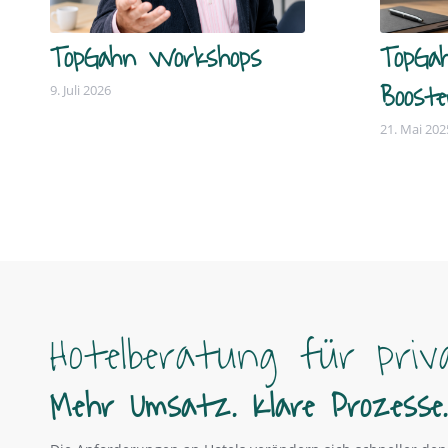
TopGahn Workshops
TopGa
Booste
9. Juli 2026
21. Mai 202
Hotelberatung für priv
Mehr Umsatz. Klare Prozesse