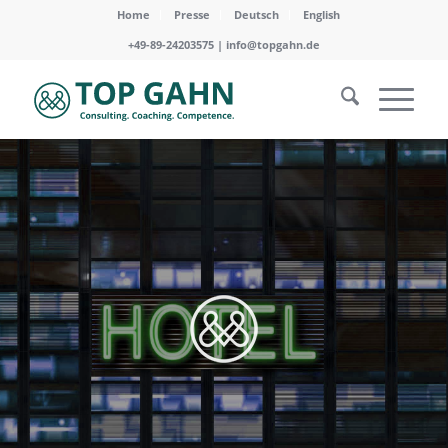
Home
Presse
Deutsch
English
+49-89-24203575 |
info@topgahn.de