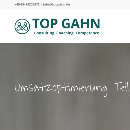
+49-89-24203575 |
info@topgahn.de
Umsatzoptimierung Teil 