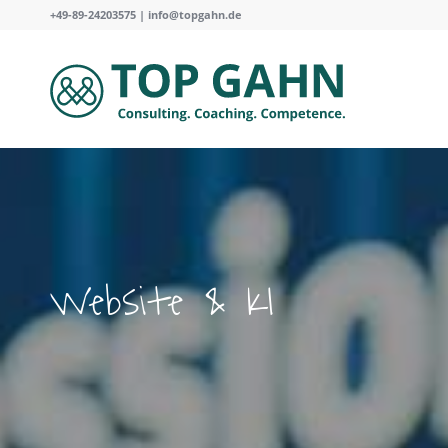
+49-89-24203575 |
info@topgahn.de
Website
&
KI