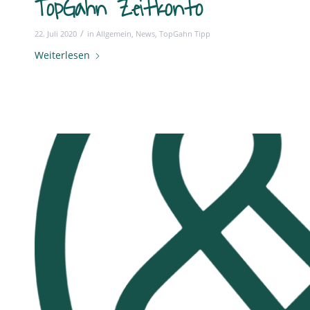
TopGahn Zeitkonto
/
22. Juli 2020
in
Allgemein
,
News
,
TopGahn Tipp
Weiterlesen