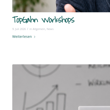
TopGahn Workshops
/
9. Juli 2026
in
Allgemein
,
News
Weiterlesen