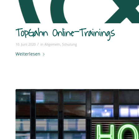
TopGahn Online-Trainings
/
10. Juni 2020
in
Allgemein
,
Schulung
Weiterlesen