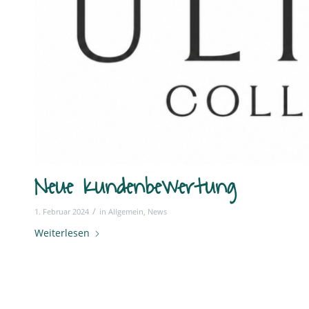
Neue Kundenbewertung
/
1. Februar 2024
in
Allgemein
,
News
Weiterlesen