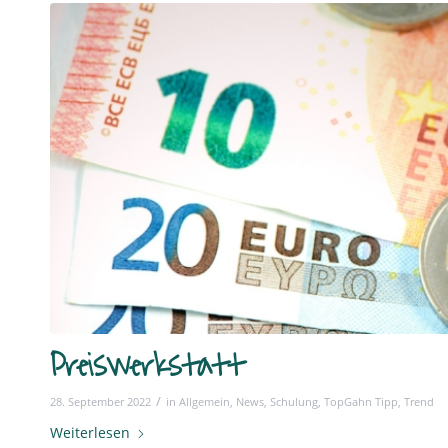
Preiswerkstatt
/
28. September 2022
in
Allgemein
,
News
,
Schulung
,
TopGahn Tipp
,
Trend
Weiterlesen