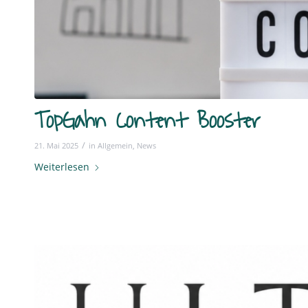
TopGahn Content Booster
/
21. Mai 2025
in
Allgemein
,
News
Weiterlesen