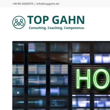
+49-89-24203575 |
info@topgahn.de