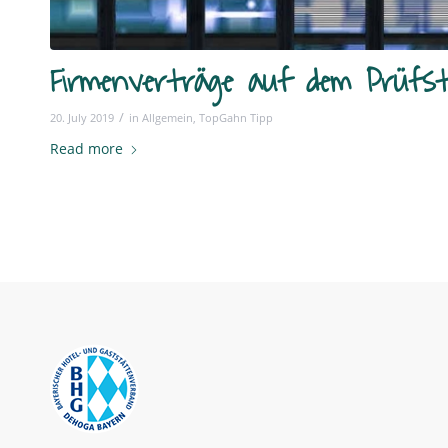
Firmenverträge auf dem Prüfs
/
20. July 2019
in
Allgemein
,
TopGahn Tipp
Read more