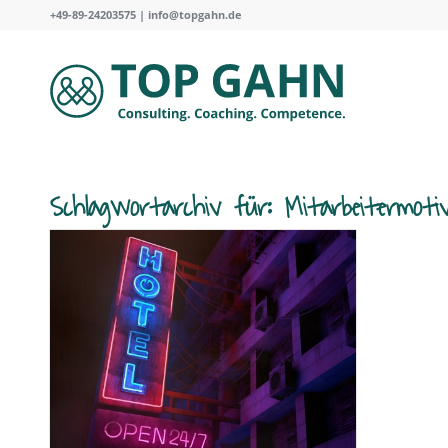
+49-89-24203575 |
info@topgahn.de
Schlagwortarchiv für:
Mitarbeitermoti