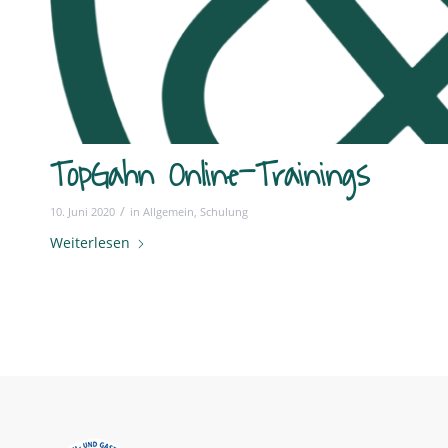
TopGahn Online-Trainings
/
10. Juni 2020
in
Allgemein
,
Schulung
Weiterlesen