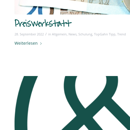
Preiswerkstatt
/
28. September 2022
in
Allgemein
,
News
,
Schulung
,
TopGahn Tipp
,
Trend
Weiterlesen